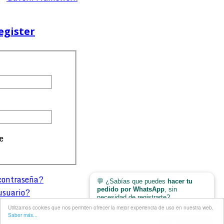
egister
e
contraseña?
💬 ¿Sabías que puedes
hacer tu
pedido por WhatsApp
, sin
usuario?
necesidad de registrarte?
Utilizamos cookies que nos permiten ofrecer la mejor experiencia de uso en nuestra web.
Saber más...