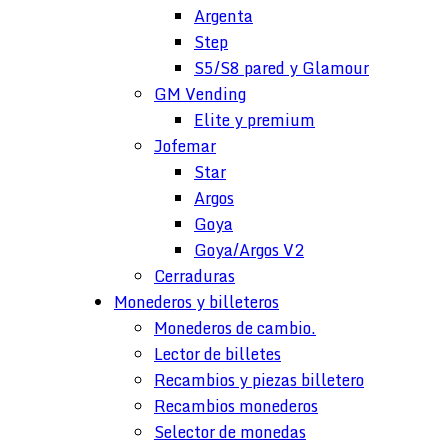
Argenta
Step
S5/S8 pared y Glamour
GM Vending
Elite y premium
Jofemar
Star
Argos
Goya
Goya/Argos V2
Cerraduras
Monederos y billeteros
Monederos de cambio.
Lector de billetes
Recambios y piezas billetero
Recambios monederos
Selector de monedas