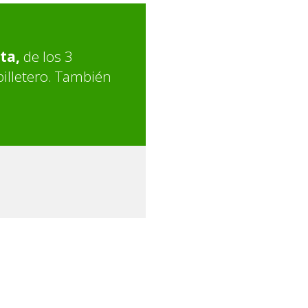
ta,
de los 3
illetero. También