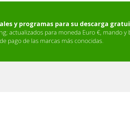
es y programas para su descarga gratui
ng; actualizados para moneda Euro €, mando y b
 de pago de las marcas más conocidas.