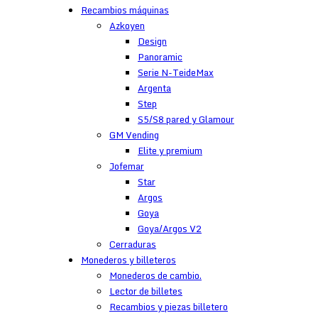
Recambios máquinas
Azkoyen
Design
Panoramic
Serie N-TeideMax
Argenta
Step
S5/S8 pared y Glamour
GM Vending
Elite y premium
Jofemar
Star
Argos
Goya
Goya/Argos V2
Cerraduras
Monederos y billeteros
Monederos de cambio.
Lector de billetes
Recambios y piezas billetero