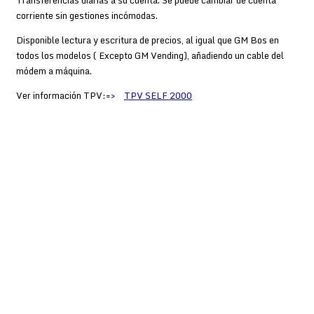
Transferencias diarias a su cuenta. Se puede cambiar de cuenta
corriente sin gestiones incómodas.
Disponible lectura y escritura de precios, al igual que GM Bos en
todos los modelos ( Excepto GM Vending), añadiendo un cable del
módem a máquina.
Ver información TPV:=>
TPV SELF 2000