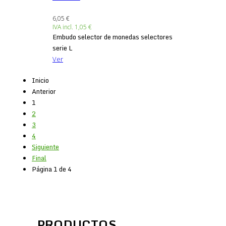
6,05 €
IVA incl.
1,05 €
Embudo selector de monedas selectores
serie L
Ver
Inicio
Anterior
1
2
3
4
Siguiente
Final
Página 1 de 4
PRODUCTOS