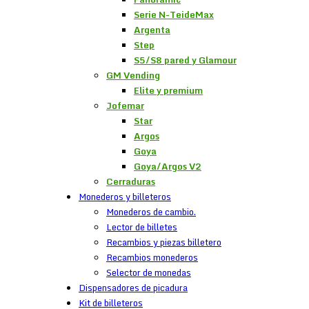
Serie N-TeideMax
Argenta
Step
S5/S8 pared y Glamour
GM Vending
Elite y premium
Jofemar
Star
Argos
Goya
Goya/Argos V2
Cerraduras
Monederos y billeteros
Monederos de cambio.
Lector de billetes
Recambios y piezas billetero
Recambios monederos
Selector de monedas
Dispensadores de picadura
Kit de billeteros