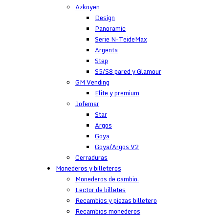
Azkoyen
Design
Panoramic
Serie N-TeideMax
Argenta
Step
S5/S8 pared y Glamour
GM Vending
Elite y premium
Jofemar
Star
Argos
Goya
Goya/Argos V2
Cerraduras
Monederos y billeteros
Monederos de cambio.
Lector de billetes
Recambios y piezas billetero
Recambios monederos