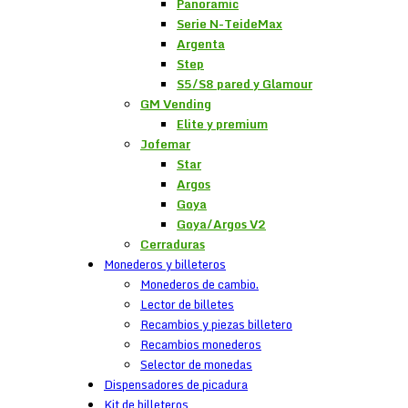
Panoramic
Serie N-TeideMax
Argenta
Step
S5/S8 pared y Glamour
GM Vending
Elite y premium
Jofemar
Star
Argos
Goya
Goya/Argos V2
Cerraduras
Monederos y billeteros
Monederos de cambio.
Lector de billetes
Recambios y piezas billetero
Recambios monederos
Selector de monedas
Dispensadores de picadura
Kit de billeteros