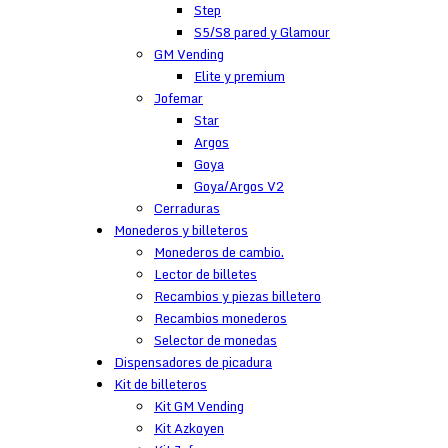
Step
S5/S8 pared y Glamour
GM Vending
Elite y premium
Jofemar
Star
Argos
Goya
Goya/Argos V2
Cerraduras
Monederos y billeteros
Monederos de cambio.
Lector de billetes
Recambios y piezas billetero
Recambios monederos
Selector de monedas
Dispensadores de picadura
Kit de billeteros
Kit GM Vending
Kit Azkoyen