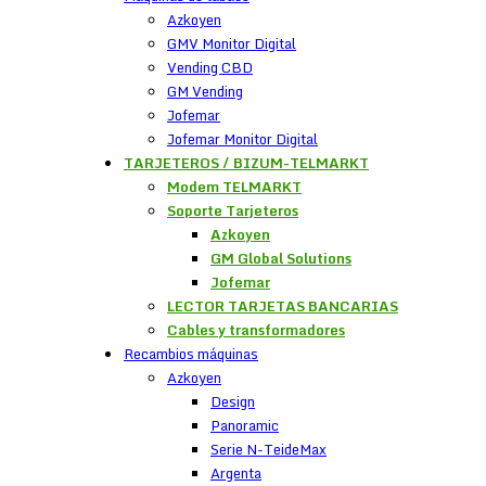
Azkoyen
GMV Monitor Digital
Vending CBD
GM Vending
Jofemar
Jofemar Monitor Digital
TARJETEROS / BIZUM-TELMARKT
Modem TELMARKT
Soporte Tarjeteros
Azkoyen
GM Global Solutions
Jofemar
LECTOR TARJETAS BANCARIAS
Cables y transformadores
Recambios máquinas
Azkoyen
Design
Panoramic
Serie N-TeideMax
Argenta