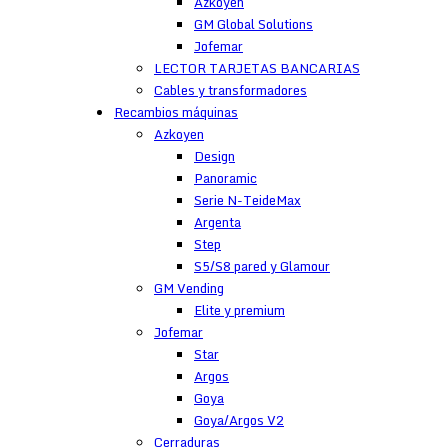
Azkoyen
GM Global Solutions
Jofemar
LECTOR TARJETAS BANCARIAS
Cables y transformadores
Recambios máquinas
Azkoyen
Design
Panoramic
Serie N-TeideMax
Argenta
Step
S5/S8 pared y Glamour
GM Vending
Elite y premium
Jofemar
Star
Argos
Goya
Goya/Argos V2
Cerraduras