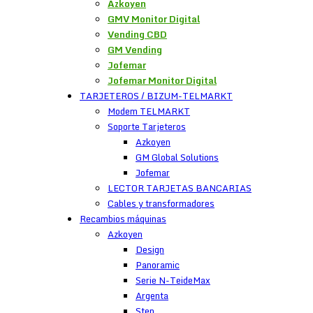
Azkoyen
GMV Monitor Digital
Vending CBD
GM Vending
Jofemar
Jofemar Monitor Digital
TARJETEROS / BIZUM-TELMARKT
Modem TELMARKT
Soporte Tarjeteros
Azkoyen
GM Global Solutions
Jofemar
LECTOR TARJETAS BANCARIAS
Cables y transformadores
Recambios máquinas
Azkoyen
Design
Panoramic
Serie N-TeideMax
Argenta
Step