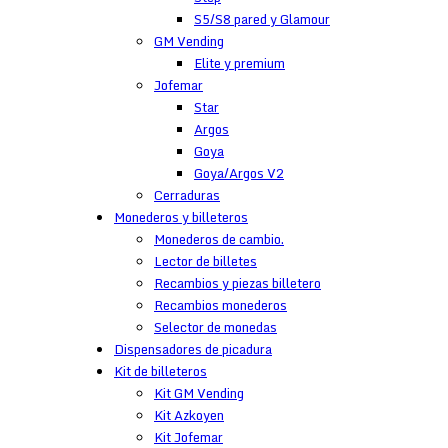
S5/S8 pared y Glamour
GM Vending
Elite y premium
Jofemar
Star
Argos
Goya
Goya/Argos V2
Cerraduras
Monederos y billeteros
Monederos de cambio.
Lector de billetes
Recambios y piezas billetero
Recambios monederos
Selector de monedas
Dispensadores de picadura
Kit de billeteros
Kit GM Vending
Kit Azkoyen
Kit Jofemar